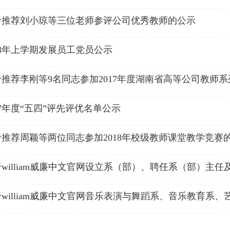
于推荐刘小琼等三位老师参评公司优秀教师的公示
18年上学期发展员工党员公示
于推荐李刚等9名同志参加2017年度湖南省高等公司教师
17年度“五四”评先评优名单公示
于推荐周颖等两位同志参加2018年校级教师课堂教学竞赛
william威廉中文官网设立系（部）、聘任系（部）主
william威廉中文官网音乐表演与舞蹈系、音乐教育系