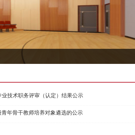
系列专业技术职务评审（认定）结果公示
校级青年骨干教师培养对象遴选的公示