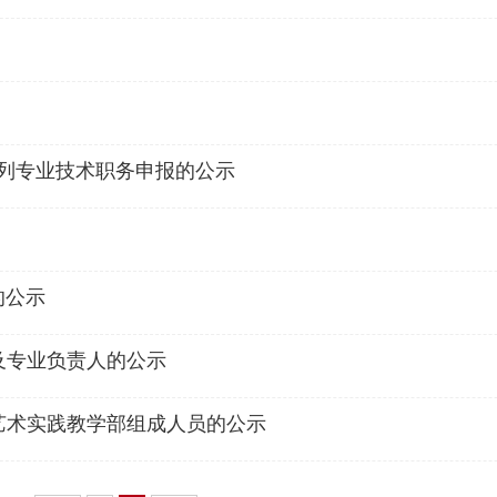
系列专业技术职务申报的公示
的公示
任及专业负责人的公示
、艺术实践教学部组成人员的公示