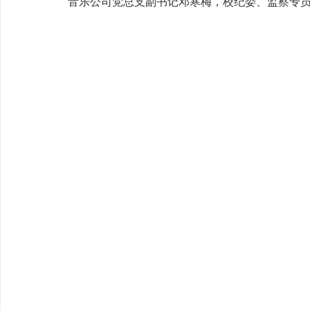
音乐公司党总支副书记邓寒梅，校纪委、监察专员办