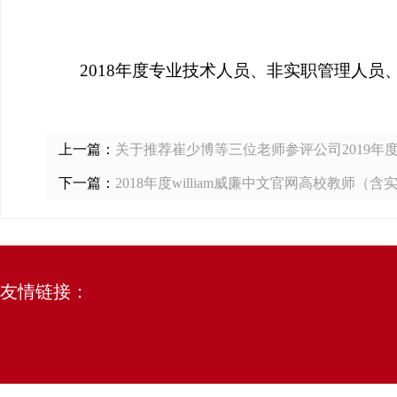
2018年度专业技术人员、非实职管理人
上一篇：
关于推荐崔少博等三位老师参评公司2019年
下一篇：
2018年度william威廉中文官网高校教
友情链接：