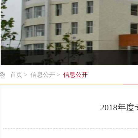
首页
>
信息公开
>
信息公开
2018