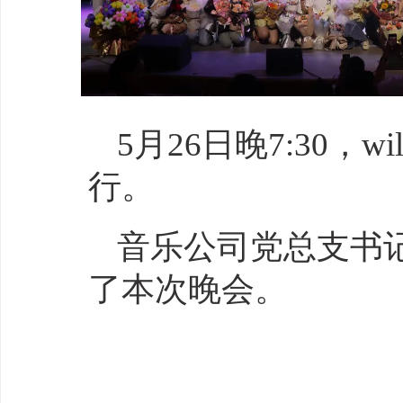
5
月
26
日晚
7:30
，wi
行。
音乐公司党总支书
了本次晚会。