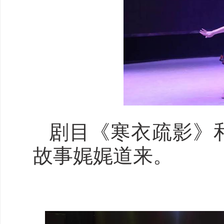
剧目《寒衣疏影》
故事娓娓道来。