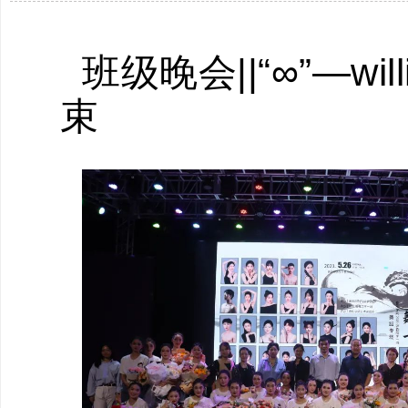
班级晚会
||
“∞”—w
束