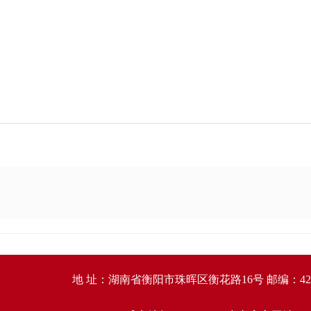
地 址：湖南省衡阳市珠晖区衡花路16号 邮编：421