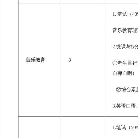
1.
笔试
（
4
0
音乐教育理
2.微课与
音乐教育
8
①
考生自行
自弹自唱）
②
综合素
3.
英语口语
1.
笔试
（
5
0