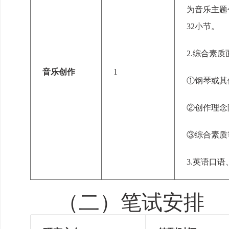
为音乐主题
32小节。
2.
综合
素质
音乐创作
1
①钢琴
或其
②创作理念
③
综合素质
3.
英语口语
（二）笔试
安排