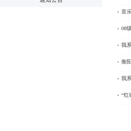
音
08
我系
衡
我
“