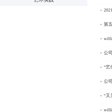
20
第
wi
公
“艺
公
“又
wi