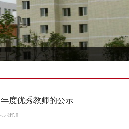
1年度优秀教师的公示
-15 浏览量：