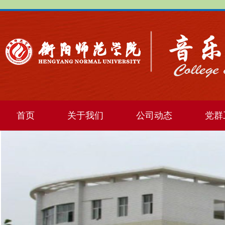
首页
关于我们
公司动态
党群