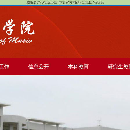
威廉希尔(WilliamHill-中文官方网站)-Official Website
工作
信息公开
本科教育
研究生教