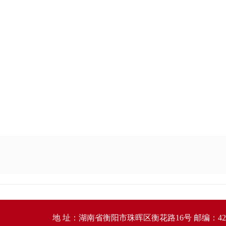
地 址：湖南省衡阳市珠晖区衡花路16号 邮编：421