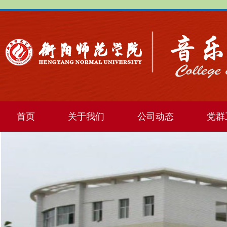
首页
关于我们
公司动态
党群