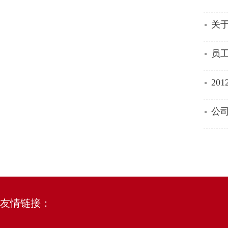
关
员
20
公
友情链接：